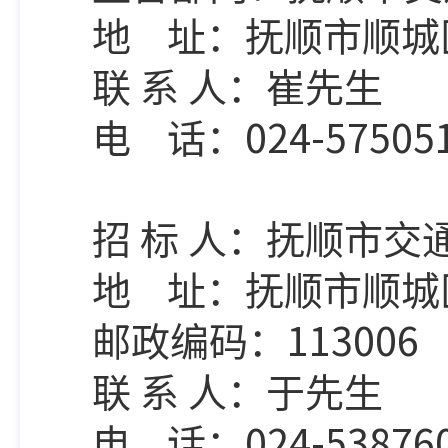
地
址：抚顺市顺城
联
系
人：崔先生
024-57505
电
话：
招
标
人：抚顺市交
地
址：抚顺市顺城
113006
邮政编码：
联
系
人：
于
先生
024-53876
电
话：