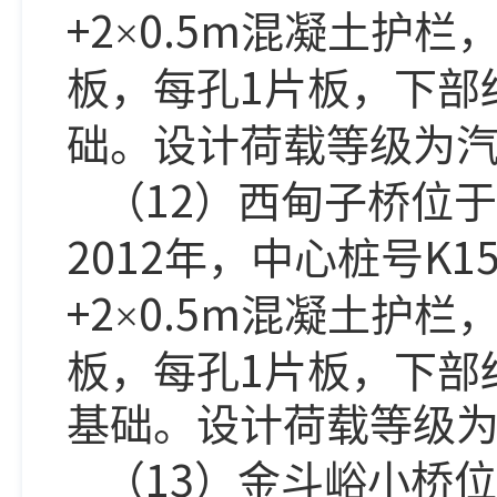
+2
0.5m
×
混凝土护栏
1
板，每孔
片板，下部
础。设计荷载等级为
12
（
）西甸子桥位于
2012
K15
年，中心桩号
+2
0.5m
×
混凝土护栏
1
板，每孔
片板，下部
基础。设计荷载等级
13
（
）金斗峪小桥位