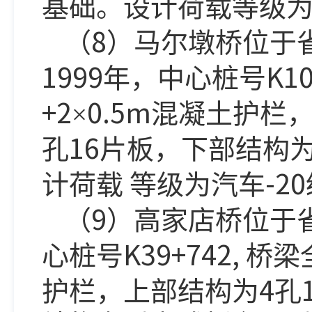
基础。设计荷载等级
8
（
）马尔墩桥位于
1999
K10
年，中心桩号
+2
0.5m
×
混凝土护栏
16
孔
片板，下部结构
-20
计荷载
等级为汽车
9
（
）高家店桥位于
K39+742,
心桩号
桥梁
4
护栏，上部结构为
孔