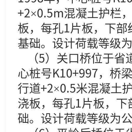
+2
0.5m
×
混凝土护栏
1
板，每孔
片板，下部
基础。设计荷载等级
5
（
）关口桥位于省
K10+997
心桩号
，桥
+2
0.5
行道
×
米混凝土
1
浇板，每孔
片板，下
础。设计荷载等级为