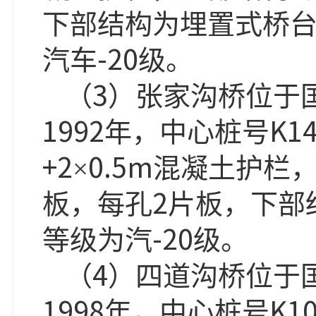
下部结构为埋置式桥
-20
汽车
级。
3
（
）张家沟桥位于
1992
K14
年，中心桩号
+2
0.5m
×
混凝土护栏
2
板，每孔
片板，下部
-20
等级为汽
级。
4
（
）四道沟桥位于
1998
K1
年，中心桩号