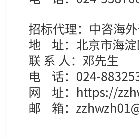
招标代理：中咨海外
地
址：北京市海淀
联
系
人：
邓先生
024-88325
电
话：
https://zz
网
址：
zzhwzh01
邮
箱：