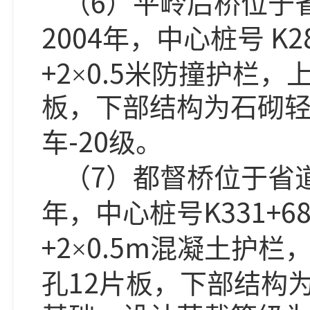
6
（
）平岭后桥位于
2004
K2
年，中心桩号
+2
0.5
×
米防撞护栏，
板，下部结构为石砌
-20
车
级。
7
（
）都督桥位于省
K331+6
年，中心桩号
+2
0.5m
×
混凝土护栏
12
孔
片板，下部结构