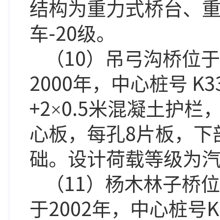
结构为重力式桥台、
-20
车
级。
10
（
）吊弓沟桥位于
2000
K3
年，中心桩号
+2
0.5
×
米混凝土护栏
8
心板，每孔
片板，下
础。设计荷载等级为
11
（
）杨木林子桥位
2002
K
于
年，中心桩号