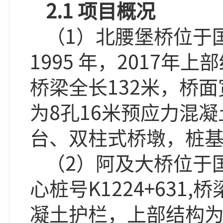
2.1
项目概况
1
（
）北腰堡桥位于
1995
2017
年，
年上部
132
桥梁全长
米，桥面
8
16
为
孔
米预应力混凝
台、双柱式桥墩，桩
2
（
）阿及大桥位于
K1224+631,
心桩号
桥
凝土护栏，上部结构