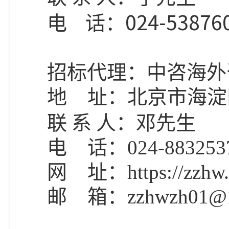
024-53876
电
话：
招标代理：中咨海外
地
址：北京市海淀
联
系
人：
邓先生
电
话：
024-883253
网
址：
https://zzhw
邮
箱：
zzhwzh01@