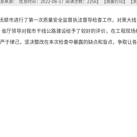
息来源： 信息时间：2022-08-17 阅读次数：
2256
】 【
我要打印
】 【
关
厅对抚顺市进行了第一次质量安全监督执法督导检查工作，对黑大
，省厅领导对我市干线公路建设给予了较好的评价，在工程现场
严于律己，坚决整改在本次检查中暴露的缺点和盲点，争取让各